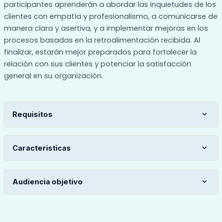
participantes aprenderán a abordar las inquietudes de los
clientes con empatía y profesionalismo, a comunicarse de
manera clara y asertiva, y a implementar mejoras en los
procesos basadas en la retroalimentación recibida. Al
finalizar, estarán mejor preparados para fortalecer la
relación con sus clientes y potenciar la satisfacción
general en su organización.
Requisitos
Tener su usuario registrado.
Caracteristicas
Acceso a una computadora o dispositivo móvil
Duración: 4 horas (curso corto).
con conexión a internet para el desarrollo del curso
Audiencia objetivo
Modalidad virtual.
Profesionales y personas que desean sobresalir en
su campo a través de la mejora continua de sus