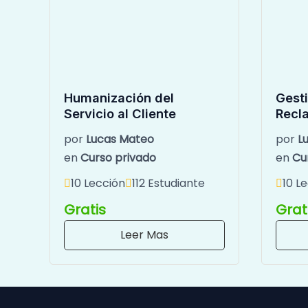
Humanización del
Gesti
Servicio al Cliente
Recl
por
Lucas Mateo
por
L
en
Curso privado
en
Cu
10 Lección
112 Estudiante
10 L
Gratis
Grat
Leer Mas