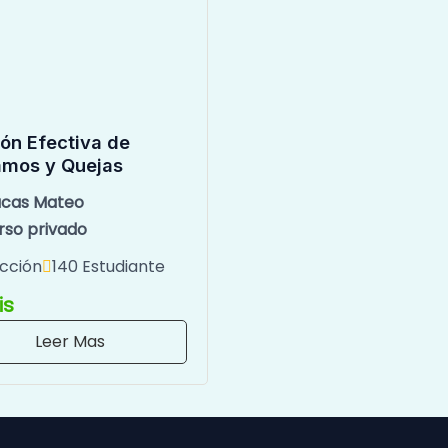
ón Efectiva de
amos y Quejas
ucas Mateo
rso privado
ección
140 Estudiante
is
Leer Mas