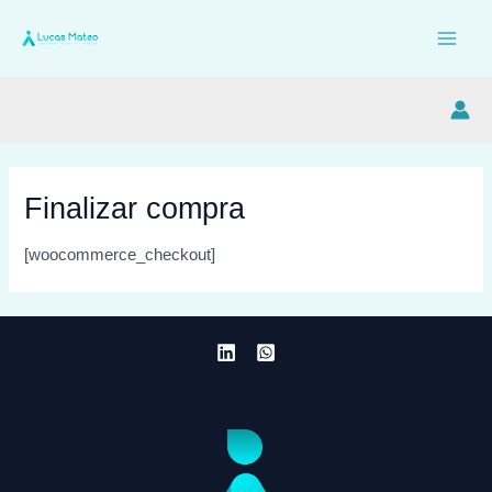
Ir
al
Main
contenido
Men
Finalizar compra
[woocommerce_checkout]